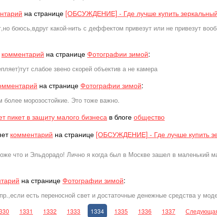
нтарий
на странице
[ОБСУЖДЕНИЕ] - Где лучше купить зеркальны
т,но боюсь,вдруг какой-нить с деффектом привезут или не привезут вооб
т
комментарий
на странице
Фотографии зимой
:
пляет)тут слабое звено скорей объектив а не камера
омментарий
на странице
Фотографии зимой
:
м более морозостойкие. Это тоже важно.
т пикет в защиту малого бизнеса
в блоге
общество
яет
комментарий
на странице
[ОБСУЖДЕНИЕ] - Где лучше купить з
тоже что и Эльдорадо! Лично я когда был в Москве зашел в маленький 
тарий
на странице
Фотографии зимой
:
пр.,если есть переносной свет и достаточные денежные средства у мод
330
1331
1332
1333
1334
1335
1336
1337
Следующа