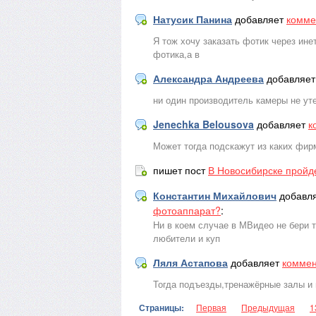
Натусик Панина
добавляет
комме
Я тож хочу заказать фотик через ине
фотика,а в
Александра Андреева
добавляе
ни один производитель камеры не уте
Jenechka Belousova
добавляет
к
Может тогда подскажут из каких фир
пишет пост
В Новосибирске пройде
Константин Михайлович
добавл
фотоаппарат?
:
Ни в коем случае в МВидео не бери 
любители и куп
Ляля Астапова
добавляет
коммен
Тогда подъезды,тренажёрные залы и 
Страницы:
Первая
Предыдущая
1