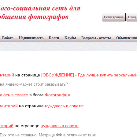
Регистрация
Вход
Работа
Недвижимость
Блоги
Клубы
Вопросы - ответы
Объявления
нтарий
на странице
[ОБСУЖДЕНИЕ] - Где лучше купить зеркальны
ина яндекс-маркет стоит заказывать?
аюсь в совете
в блоге
Фотография
ментарий
на странице
нуждаюсь в совете
:
нтарий
на странице
нуждаюсь в совете
:
 D2x это не страшно. Матрица ФФ в отличии от 80ки.