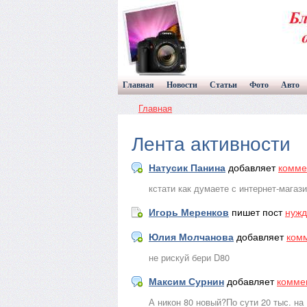
Главная
Новости
Статьи
Фото
Авто
Главная
Лента активности
Натусик Панина
добавляет
комме
кстати как думаете с интернет-магаз
Игорь Меренков
пишет пост
нужд
Юлия Молчанова
добавляет
ком
не рискуй бери D80
Максим Сурнин
добавляет
комме
А никон 80 новый?По сути 20 тыс. на