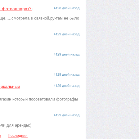
й фотоаппарат?
:
4128 дней назад
ще.....смотрела в связной.ру-там не было
4129 дней назад
4129 дней назад
4129 дней назад
еркальный
4129 дней назад
магазин который посоветовали фотографы
4129 дней назад
ели для аренды:)
я
Последняя